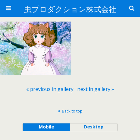
虫プロダクション株式会社
« previous in gallery
next in gallery »
Back to top
Mobile
Desktop