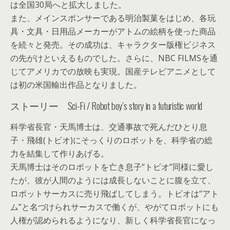
は全国30局へと拡大しました。
また、メインスポンサーである明治製菓をはじめ、各玩
具・文具・日用品メーカーがアトムの絵柄を使った商品
を続々と発売。その成功は、キャラクター版権ビジネス
の先がけといえるものでした。さらに、NBC FILMSを通
じてアメリカでの放映も実現。国産テレビアニメとして
は初の米国輸出作品となりました。
ストーリー Sci-Fi / Robot boy’s story in a futuristic world
科学省長官・天馬博士は、交通事故で死んだひとり息
子・飛雄(トビオ)にそっくりのロボットを、科学省の総
力を結集して作りあげる。
天馬博士はそのロボットを亡き息子“トビオ”同様に愛し
たが、彼が人間のようには成長しないことに腹を立て、
ロボットサーカスに売り飛ばしてしまう。トビオは“アト
ム”と名づけられサーカスで働くが、やがてロボットにも
人権が認められるようになり、新しく科学省長官になっ