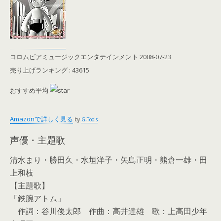
コロムビアミュージックエンタテインメント 2008-07-23
売り上げランキング : 43615
おすすめ平均
Amazonで詳しく見る
by
G-Tools
声優・主題歌
清水まり・勝田久・水垣洋子・矢島正明・熊倉一雄・田
上和枝
【主題歌】
「鉄腕アトム」
作詞：谷川俊太郎 作曲：高井達雄 歌：上高田少年