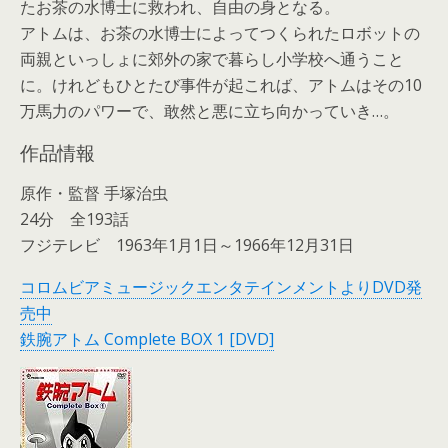
たお茶の水博士に救われ、自由の身となる。
アトムは、お茶の水博士によってつくられたロボットの
両親といっしょに郊外の家で暮らし小学校へ通うこと
に。けれどもひとたび事件が起これば、アトムはその10
万馬力のパワーで、敢然と悪に立ち向かっていき…。
作品情報
原作・監督 手塚治虫
24分 全193話
フジテレビ 1963年1月1日～1966年12月31日
コロムビアミュージックエンタテインメントよりDVD発
売中
鉄腕アトム Complete BOX 1 [DVD]