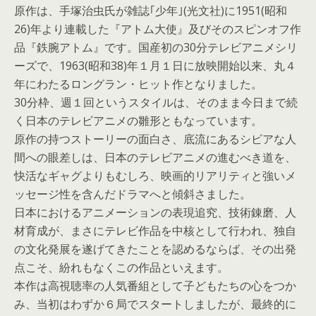
原作は、手塚治虫氏が雑誌｢少年｣(光文社)に1951(昭和
26)年より連載した『アトム大使』及びそのスピンオフ作
品『鉄腕アトム』です。国産初の30分テレビアニメシリ
ーズで、1963(昭和38)年１月１日に放映開始以来、丸４
年にわたるロングラン・ヒット作となりました。
30分枠、週１回というスタイルは、そのまま今日まで続
く日本のテレビアニメの雛形ともなっています。
原作の持つストーリーの面白さ、底流にあるシビアな人
間への眼差しは、日本のテレビアニメの進むべき道を、
快活なギャグよりもむしろ、映画的リアリティと強いメ
ッセージ性を含んだドラマへと傾斜さました。
日本におけるアニメーションの表現追究、技術錬磨、人
材育成が、まさにテレビ作品を中核として行われ、独自
の文化発展を遂げてきたことを認めるならば、その出発
点こそ、紛れもなくこの作品といえます。
本作は高視聴率の人気番組として子どもたちの心をつか
み、当初はわずか６局でスタートしましたが、最終的に