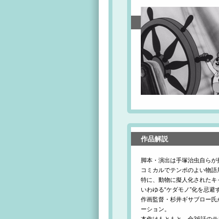
作品解説
脚本・演出は手塚治虫自らが
コミカルでテンポのよい物語
特に、動物に擬人化されたキ
いわゆる“ケダモノ”化を忌
作画監督・杉井ギサブロー氏
ーション。