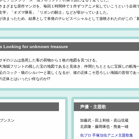
テレビアニメシリーズ『虫プロランド』の第１話になる予定でした。
さまざまな原作マンガを、毎回１時間枠で１作ずつアニメ化していこうという企画
文学」「オズマ隊長」「リボンの騎士」などが挙がっていました。
が決まったため、結果として単発のテレビスペシャルとして放映されたのがこの「
ooking for unknown treasure
サギのジムは急死した客の荷物から１枚の地図を見つける。
大海賊フリントの残した宝の地図であると見抜き、仲間たちとともに宝探しの航海
足のコック・狼のシルバーと親しくなるが、彼の正体こそ恐ろしい海賊の首領であ
の正体とはいったい何なのか!?
声優・主題歌
ィブンスン
加藤武・田上和枝・若山弦蔵
北原隆・藤岡琢也・熊倉一雄
虫プロ 手塚治虫アニメ主題歌集