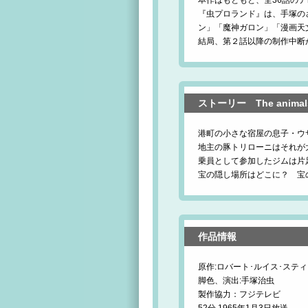
本作はもともと、全36話の
『虫プロランド』は、手塚の
ン」「魔神ガロン」「漫画天
結局、第２話以降の制作中断
ストーリー The animals L
港町の小さな宿屋の息子・ウ
地主の豚トリローニはそれが
乗員として参加したジムは片
宝の隠し場所はどこに？ 宝
作品情報
原作:ロバート･ルイス･ステ
脚色、演出:手塚治虫
製作協力：フジテレビ