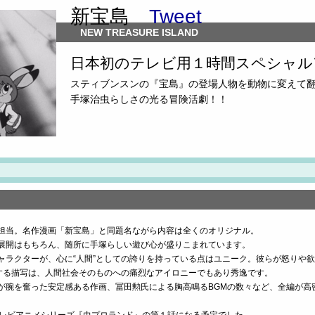
新宝島
Tweet
NEW TREASURE ISLAND
日本初のテレビ用１時間スペシャル
スティブンスンの『宝島』の登場人物を動物に変えて
手塚治虫らしさの光る冒険活劇！！
担当。名作漫画「新宝島」と同題名ながら内容は全くのオリジナル。
展開はもちろん、随所に手塚らしい遊び心が盛りこまれています。
ャラクターが、心に“人間”としての誇りを持っている点はユニーク。彼らが怒りや
避する描写は、人間社会そのものへの痛烈なアイロニーでもあり秀逸です。
が腕を奮った安定感ある作画、冨田勲氏による胸高鳴るBGMの数々など、全編が高