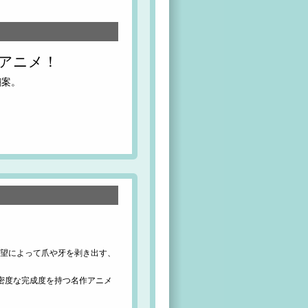
アニメ！
翻案。
欲望によって爪や牙を剥き出す、
密度な完成度を持つ名作アニメ