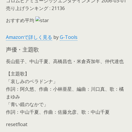
コロムビアミュージックエンタテインメント 2006-03-01
売り上げランキング : 21136
おすすめ平均
Amazonで詳しく見る
by
G-Tools
声優・主題歌
長山藍子、中山千夏、高橋昌也・米倉斉加年、仲代達也
【主題歌】
「哀しみのベラドンナ」
作詞：阿久悠、作曲：小林亜星、編曲：川口真、歌：橘
まゆみ
「青い鏡のなかで」
作詞：中山千夏、作曲：佐藤允彦、歌：中山千夏
resetfloat