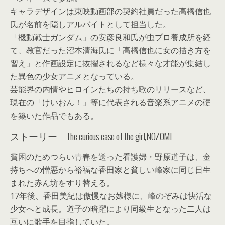
キャラデザインは東映動画部の契約社員だった高橋信也
氏が名前を隠しアルバイトとして担当した。
「機動戦士ガンダム」の安彦良和氏が虫プロ養成所を経
て、教官だった沼本清海氏に「高橋信也に女の描き方を
習え」と作画設定に抜擢されるなど様々な才能が集結し
た異色の少女アニメとなっている。
芸能界の内情やヒロインたちの持ち歌のリリースなど、
現在の「けいおん！」等に代表される音楽系アニメの礎
を築いた作品でもある。
ストーリー The curious case of the girl,NOZOMI
貧困のためつらい青春を送った看護婦・野原道子は、金
持ちへの憎悪から裕福な香田家と貧しい峰家に同じ日生
まれた赤ん坊をすり替える。
17年後、香田美紀は傲慢なお嬢様に、峰のぞみは快活な
少女へと成長。道子の暗躍により同級生となった二人は
互いに歌手を目指していた。