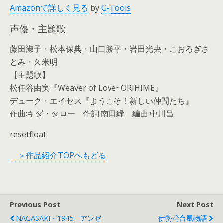
Amazonで詳しく見る
by
G-Tools
声優・主題歌
藤田淑子・松本保典・山口勝平・岩田光央・こおろぎさ
とみ・久米明
【主題歌】
松任谷由実『Weaver of Love~ORIHIME』
デューク・エイセス『ようこそ！新しい仲間たち』
作曲:キダ・タロー 作詞:南田緑 編曲:中川昌
resetfloat
＞作品紹介TOPへもどる
Previous Post
Next Post
NAGASAKI・1945 アンゼ
伊勢湾台風物語