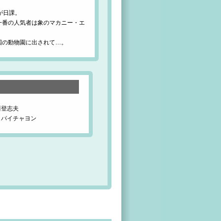
が日課。
一番の人気者は象のマカニー・エ
国の動物園に出されて…。
川登志夫
・パイチャヨン