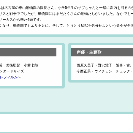
んは名古屋の東山動物園の園長さん。小学5年生のサブちゃんと一緒に園内を回るの
リスと戦争中でしたが、動物園にはまだたくさんの動物たちがいました。なかでも
サーカスから来た4頭です。
くなり、動物園でもエサ不足に。そして、とうとう猛獣を処分せよという命令が全
声優・主題歌
盟 美術監督：小林七郎
西原久美子・野沢雅子・阪脩・古
タンダードサイズ
今西正男・ウィチェン・チェック
テレフィルム
へ