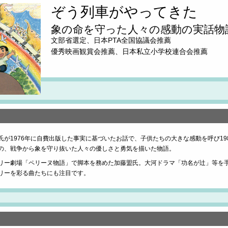
ぞう列車がやってきた
象の命を守った人々の感動の実話物
文部省選定、日本PTA全国協議会推薦
優秀映画観賞会推薦、日本私立小学校連合会推薦
が1976年に自費出版した事実に基づいたお話で、子供たちの大きな感動を呼び19
の、戦争から象を守り抜いた人々の優しさと勇気を描いた物語。
リー劇場「ペリーヌ物語」で脚本を務めた加藤盟氏。大河ドラマ「功名が辻」等を
リーを彩る曲たちにも注目です。