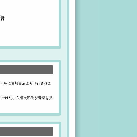
語
83年に岩崎書店より刊行されま
手掛けた小六禮次郎氏が音楽を担