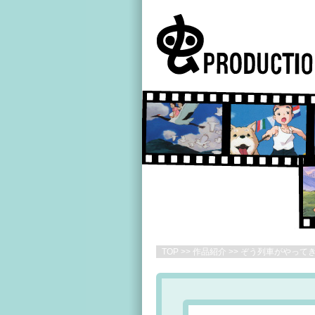
TOP
>>
作品紹介
>> ぞう列車がやって