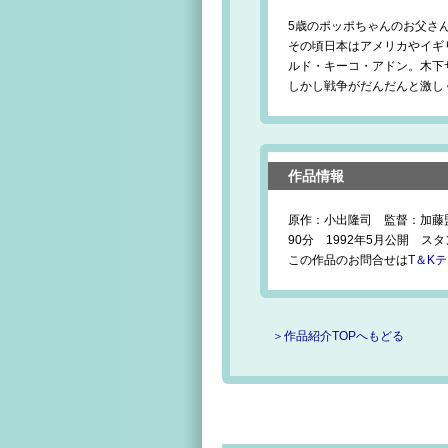
5歳のポッポちゃんのお父さ
その頃日本はアメリカやイギ
ルド・キーコ・アドン。木下
しかし戦争がだんだんと激し
作品情報
原作：小出隆司 監督：加藤
90分 1992年5月公開 ス
この作品のお問合せは
T＆K
＞作品紹介TOPへもどる