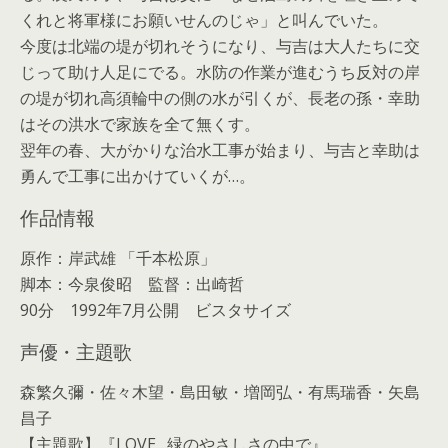
くれと将軍様にお願いせんのじゃ」と叫んでいた。
今度は北端の堤が切れそうになり、与吉は大人たちに交
じって助け人足にでる。水防の作業が進むうち反対の岸
の堤が切れ高須輪中の側の水が引くが、長老の孫・幸助
はその洪水で家族を全て無くす。
翌年の春、大がかりな治水工事が始まり、与吉と幸助は
勇んで工事に出かけていくが…。
作品情報
原作：岸武雄 「千本松原」
脚本：今泉俊昭 監督：出崎哲
90分 1992年7月公開 ビスタサイズ
声優・主題歌
森繁久彌・佐々木望・島田敏・増岡弘・有馬瑞香・矢島
昌子
【主題歌】『LOVE…緑のやさしさの中で』