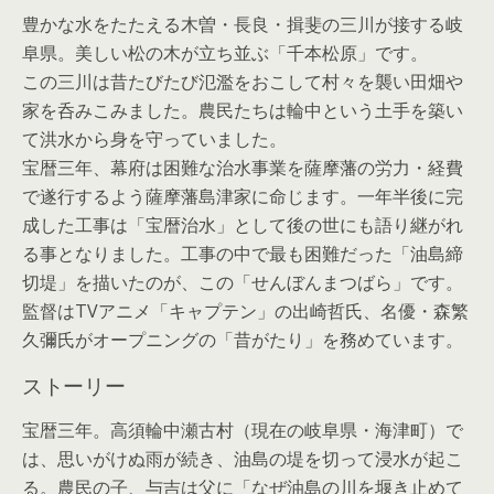
豊かな水をたたえる木曽・長良・揖斐の三川が接する岐
阜県。美しい松の木が立ち並ぶ「千本松原」です。
この三川は昔たびたび氾濫をおこして村々を襲い田畑や
家を呑みこみました。農民たちは輪中という土手を築い
て洪水から身を守っていました。
宝暦三年、幕府は困難な治水事業を薩摩藩の労力・経費
で遂行するよう薩摩藩島津家に命じます。一年半後に完
成した工事は「宝暦治水」として後の世にも語り継がれ
る事となりました。工事の中で最も困難だった「油島締
切堤」を描いたのが、この「せんぼんまつばら」です。
監督はTVアニメ「キャプテン」の出崎哲氏、名優・森繁
久彌氏がオープニングの「昔がたり」を務めています。
ストーリー
宝暦三年。高須輪中瀬古村（現在の岐阜県・海津町）で
は、思いがけぬ雨が続き、油島の堤を切って浸水が起こ
る。農民の子、与吉は父に「なぜ油島の川を堰き止めて