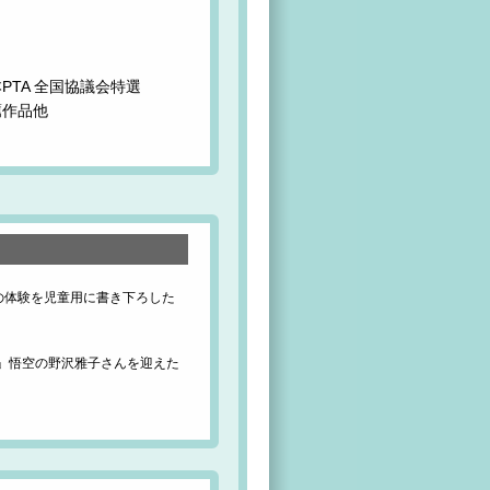
TA 全国協議会特選
薦作品他
の体験を児童用に書き下ろした
ル」悟空の野沢雅子さんを迎えた