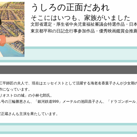
うしろの正面だあれ
そこにはいつも、家族がいました
文部省選定・厚生省中央児童福祉審議会特選作品・日本P
東京都平和の日記念行事参加作品・優秀映画鑑賞会推
三平師匠の夫人で、現在はエッセイストとして活躍する海老名香葉子さんが少女期
作になっています。
リオストロの城」の小林七郎氏。
1号の三輪勝恵さん、「銀河鉄道999」メーテルの池田昌子さん、「ドラゴンボー
家正蔵さんも主演を果たしています。