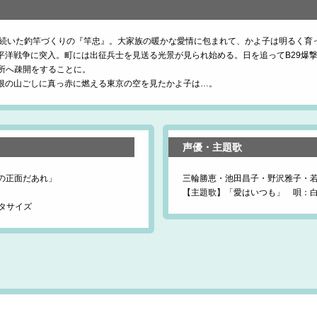
代続いた釣竿づくりの『竿忠』。大家族の暖かな愛情に包まれて、かよ子は明るく育
太平洋戦争に突入。町には出征兵士を見送る光景が見られ始める。日を追ってB29爆
所へ疎開をすることに。
箱根の山ごしに真っ赤に燃える東京の空を見たかよ子は…。
声優・主題歌
の正面だあれ」
三輪勝恵・池田昌子・野沢雅子・
【主題歌】「愛はいつも」 唄：
スタサイズ