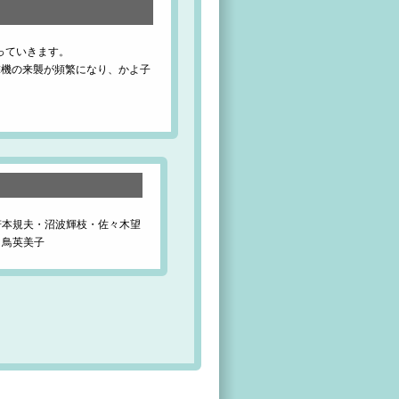
っていきます。
撃機の来襲が頻繁になり、かよ子
若本規夫・沼波輝枝・佐々木望
白鳥英美子