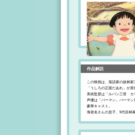
作品解説
この映画は、落語家の故林家
「うしろの正面だあれ」が原
美術監督は「ルパン三世 カ
声優は「パーマン」パーマン
豪華キャスト。
海老名さんの息子、9代目林