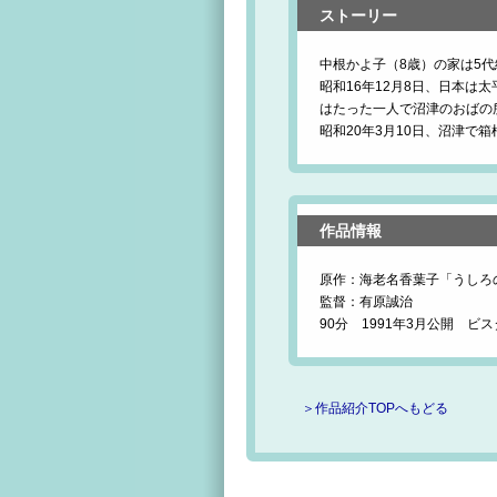
ストーリー
中根かよ子（8歳）の家は5
昭和16年12月8日、日本は
はたった一人で沼津のおばの
昭和20年3月10日、沼津で
作品情報
原作：海老名香葉子「うしろ
監督：有原誠治
90分 1991年3月公開 ビ
＞作品紹介TOPへもどる